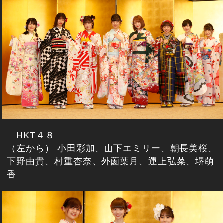
HKT４８
（左から） 小田彩加、山下エミリー、朝長美桜、
下野由貴、村重杏奈、外薗葉月、運上弘菜、堺萌
香