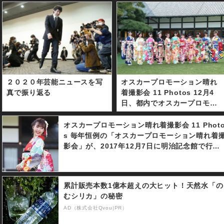
２０２０年芸能ニュースを写
オスカープロモーション晴れ
真で振り返る
着撮影会 11 Photos 12月4
日、都内でオスカープロモー
ション所属タレント11人が晴
れ着撮影会を行った。 （左か
オスカープロモーション晴れ着撮影会 11 Phot
ら）是永瞳、川瀬莉子、井本
s 毎年恒例の「オスカープロモーション晴れ着
彩花、吉本実憂、岡田結実、
影会」が、2017年12月7日に明治記念館で行わ
高橋ひかる、小芝風花、本田
れました。 是永瞳（２２）、井頭愛海（１
望結、玉田志織、宮本茉由、
６）、岡田結実（１７）、小芝風花（２０）、
藤田ニコル
吉本実憂（２０）、剛力彩芽（２５）、本田望
累計販売本数1億本超えの大ヒット！天然水「の
結（１３）、高橋ひかる（１６）、井本彩花
むシリカ」の秘密
（１４）、藤田ニコル（１９）の１０人が、艶
やかな晴れ着姿で登場した。
AD（株式会社Qvou|PR）