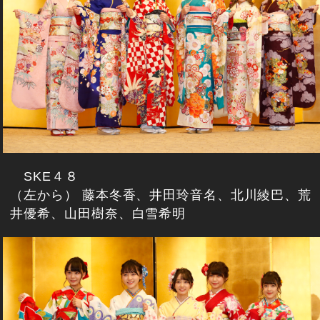
SKE４８
（左から） 藤本冬香、井田玲音名、北川綾巴、荒
井優希、山田樹奈、白雪希明