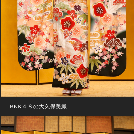
BNK４８の大久保美織