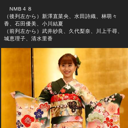
NMB４８
（後列左から）新澤直菜央、水田詩織、林萌々
香、石田優美、小川結夏
（前列左から）武井紗良、久代梨奈、川上千尋、
城恵理子、清水里香