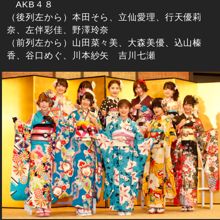
AKB４８
（後列左から）本田そら、立仙愛理、行天優莉
奈、左伴彩佳、野澤玲奈
（前列左から）山田菜々美、大森美優、込山榛
香、谷口めぐ、川本紗矢 吉川七瀬