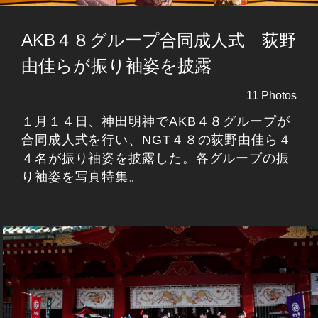
AKB４８グループ合同成人式 荻野
由佳らが振り袖姿を披露
11 Photos
１月１４日、神田明神でAKB４８グループが
合同成人式を行い、NGT４８の荻野由佳ら４
４名が振り袖姿を披露した。各グループの振
り袖姿を写真特集。