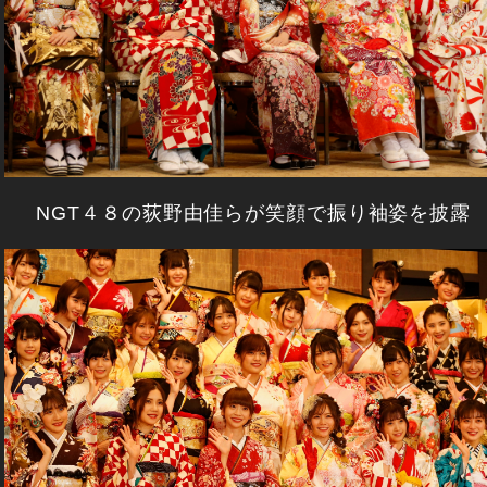
NGT４８の荻野由佳らが笑顔で振り袖姿を披露