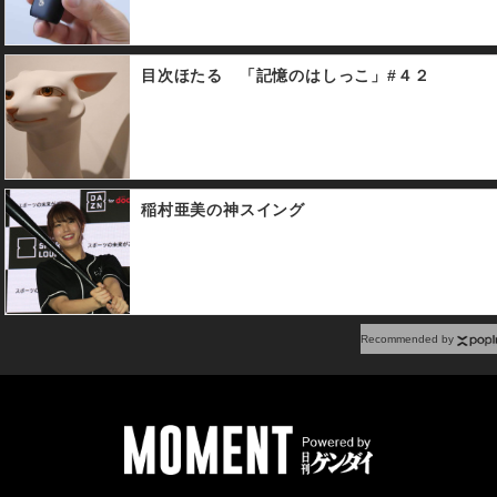
アンバサダーの高橋みなみが
で披露する美少女戦士セーラ
出席した。
ームーンの衣装で登場した。
©Naoko Takeuchi
目次ほたる 「記憶のはしっこ」#４２
稲村亜美の神スイング
Recommended by