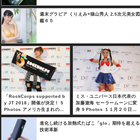
週末グラビア くりえみ×猿山秀人 2.5次元美女
鑑６５
「RockCorps supported b
ミス・ユニバース日本代表の
y JT 2018」開催が決定！ 5
加藤遊海 セーラームーンに変
Photos アメリカ生まれの社
身 9 Photos １１月２０日、
会貢献「RockCorps」は音
都内で「ミス・ユニバース２
楽の力を通じてボランティア
０１８世界大会」の壮行会が
進化し続ける加熱式たばこ「glo」期待を超える
協力を呼びかけるもの。渋谷
行われ、ミス・ユニバース日
技術革新
での開催記者発表会には公式
本代表の加藤遊海が世界大会