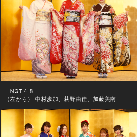
NGT４８
（左から） 中村歩加、荻野由佳、加藤美南