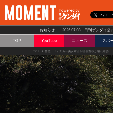
お知らせ
2026.07.03
日刊ゲンダイ公式
TOP
YouTube
ニュース
スポ
TOP
芸能
オスカー美女軍団が恒例艶やか晴れ着姿