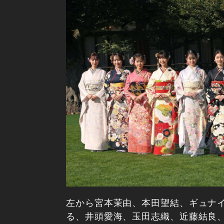
左から宮本茉由、本田望結、ギュナ
る、井頭愛海、玉田志織、近藤結良