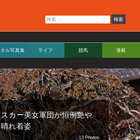
ジタル写真集
ライフ
競馬
連載
オスカー美女軍団が恒例艶や
か晴れ着姿
13 Photos