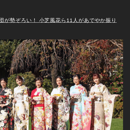
団が勢ぞろい！ 小芝風花ら11人があでやか振り