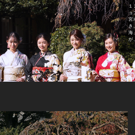
１
ョ
宮
き
海
が