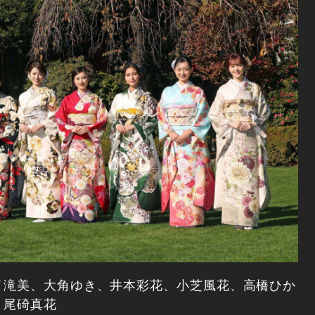
イ滝美、大角ゆき、井本彩花、小芝風花、高橋ひか
、尾碕真花