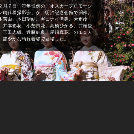
２月７日、毎年恒例の「オスカープロモーシ
ン晴れ着撮影会」が、明治記念会館で開催。
本茉由、本田望結、ギュナイ滝美、大角ゆ
、井本彩花、小芝風花、高橋ひかる、井頭愛
、玉田志織、近藤結良、尾碕真花、の１１人
、艶やかな晴れ着姿で登場した。