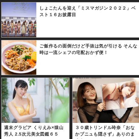
藤田ニコル
しょこたんを迎え「ミスマガジン２０２２」ベ
スト１６お披露目
ご飯作るの面倒だけど手抜は気が引ける そんな
時は一流シェフの宅配おかず便！
週末グラビア くりえみ×猿山
３０歳トリンドル玲奈「おな
秀人 2.5次元美女図鑑６５
かプニュも隠さず」ありのま