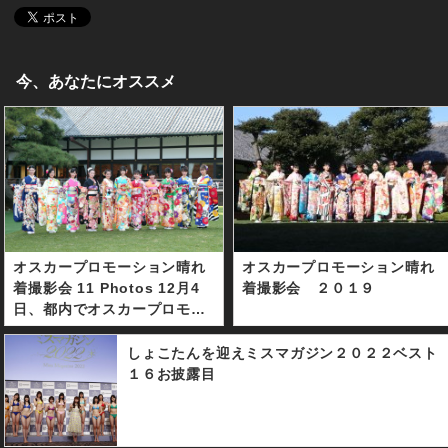
今、あなたにオススメ
オスカープロモーション晴れ
オスカープロモーション晴れ
着撮影会 11 Photos 12月4
着撮影会 ２０１９
日、都内でオスカープロモー
ション所属タレント11人が晴
れ着撮影会を行った。 （左か
しょこたんを迎えミスマガジン２０２２ベスト
ら）是永瞳、川瀬莉子、井本
１６お披露目
彩花、吉本実憂、岡田結実、
高橋ひかる、小芝風花、本田
望結、玉田志織、宮本茉由、