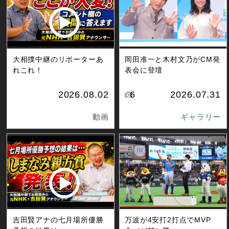
大相撲中継のリポーターあ
岡田准一と木村文乃がCM発
れこれ！
表会に登壇
2026.08.02
6
2026.07.31
動画
ギャラリー
吉田賢アナの七月場所優勝
万波が4安打2打点でMVP