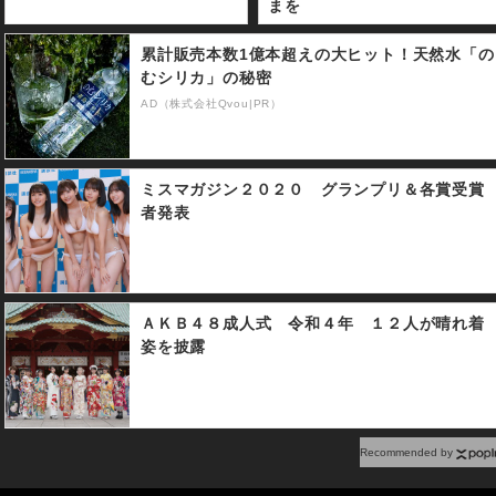
まを
累計販売本数1億本超えの大ヒット！天然水「の
むシリカ」の秘密
AD（株式会社Qvou|PR）
ミスマガジン２０２０ グランプリ＆各賞受賞
者発表
ＡＫＢ４８成人式 令和４年 １２人が晴れ着
姿を披露
Recommended by