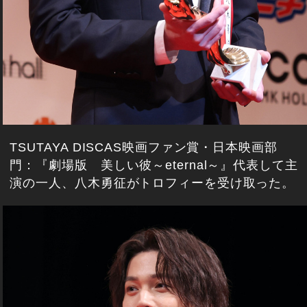
TSUTAYA DISCAS映画ファン賞・日本映画部
門：『劇場版 美しい彼～eternal～』代表して主
演の一人、八木勇征がトロフィーを受け取った。