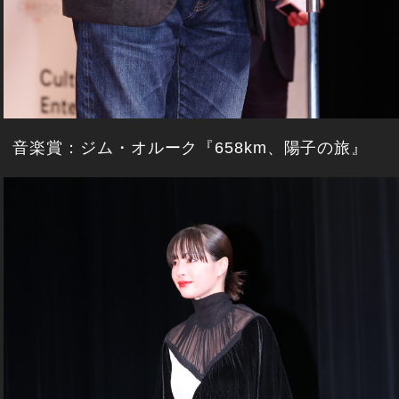
音楽賞：ジム・オルーク『658km、陽子の旅』