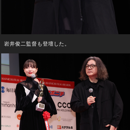
岩井俊二監督も登壇した。