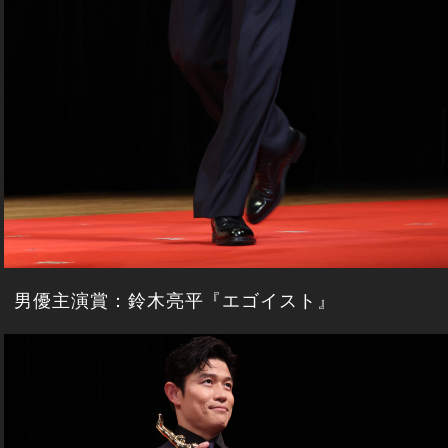
男優主演賞：鈴木亮平『エゴイスト』