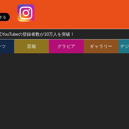
YouTubeの登録者数が10万人を突破！
ーツ
芸能
グラビア
ギャラリー
デ