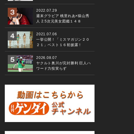
2022.07.29
週末グラビア 桃里れあ×猿山秀
人 2.5次元美女図鑑１４８
2021.07.06
一挙公開！「ミスマガジン２０
２１」ベスト１６初披露！
2026.08.07
ヤクルト奥川が完封勝利 巨人ハ
ワード力投実らず