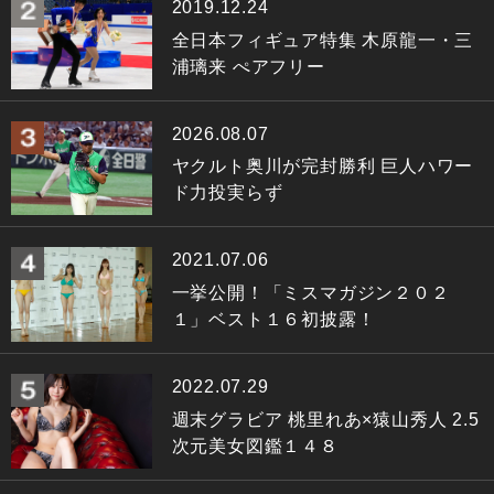
2019.12.24
全日本フィギュア特集 木原龍一・三
浦璃来 ぺアフリー
2026.08.07
ヤクルト奥川が完封勝利 巨人ハワー
ド力投実らず
2021.07.06
一挙公開！「ミスマガジン２０２
１」ベスト１６初披露！
2022.07.29
週末グラビア 桃里れあ×猿山秀人 2.5
次元美女図鑑１４８