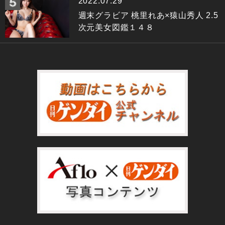
2022.07.29
週末グラビア 桃里れあ×猿山秀人 2.5
次元美女図鑑１４８