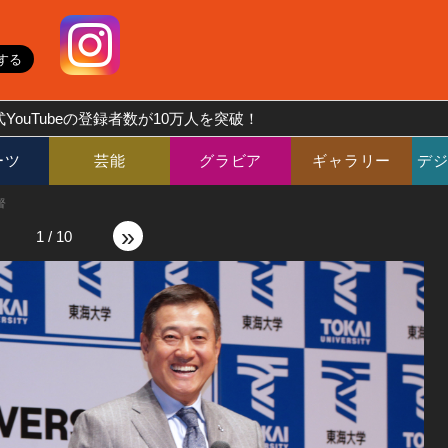
YouTubeの登録者数が10万人を突破！
ーツ
芸能
グラビア
ギャラリー
デ
督
»
1
/
10