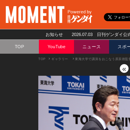
お知らせ
2026.07.03
日刊ゲンダイ公式
TOP
YouTube
ニュース
スポ
TOP
ギャラリー
東海大学で講演をおこなう原辰徳監
«