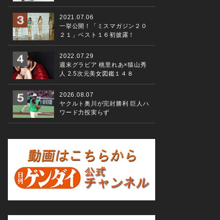
2021.07.06
一挙公開！「ミスマガジン２０
２１」ベスト１６初披露！
2022.07.29
週末グラビア 桃里れあ×猿山秀
人 2.5次元美女図鑑１４８
2026.08.07
ヤクルト奥川が完封勝利 巨人ハ
ワード力投実らず
東海大学で講演をおこなった巨人、原辰徳監督 2020年1月14