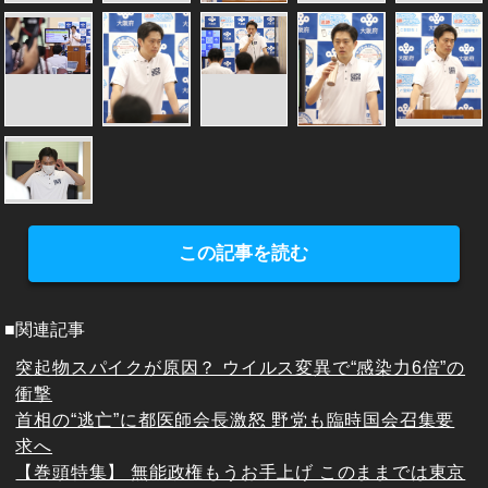
この記事を読む
■関連記事
突起物スパイクが原因？ ウイルス変異で“感染力6倍”の
衝撃
首相の“逃亡”に都医師会長激怒 野党も臨時国会召集要
求へ
【巻頭特集】 無能政権もうお手上げ このままでは東京