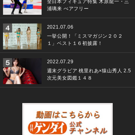
全日本フィギュア特集 木原龍一・三
浦璃来 ぺアフリー
2021.07.06
一挙公開！「ミスマガジン２０２
１」ベスト１６初披露！
2022.07.29
週末グラビア 桃里れあ×猿山秀人 2.5
次元美女図鑑１４８