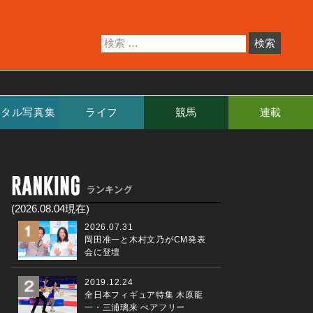
ジタル写真集
ライフ
競馬
連載
(2026.08.04現在)
2026.07.31
岡田准一と木村文乃がCM発表
会に登壇
2019.12.24
全日本フィギュア特集 木原龍
一・三浦璃来 ぺアフリー