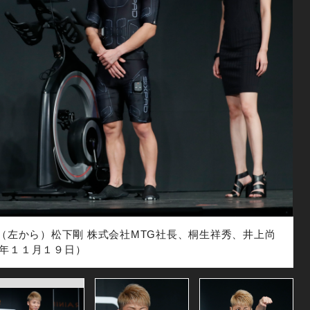
ント （左から）松下剛 株式会社MTG社長、桐生祥秀、井上尚
年１１月１９日）