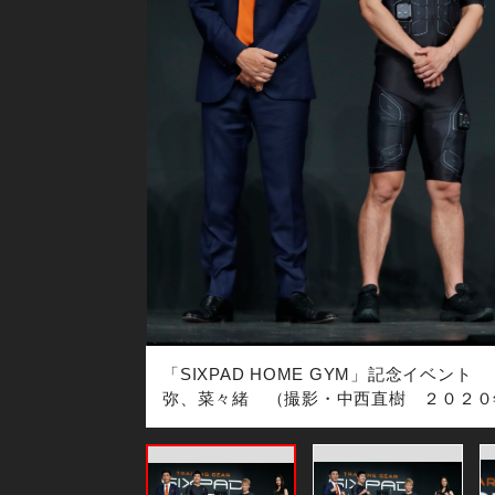
１１月１９日）
「SIXPAD HOME GYM」記念イベ
弥、菜々緒 （撮影・中西直樹 ２０２０