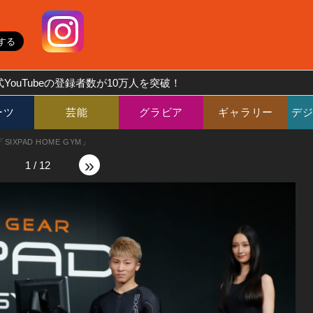
YouTubeの登録者数が10万人を突破！
ーツ
芸能
グラビア
ギャラリー
デ
XPAD HOME GYM」
»
1
/
12