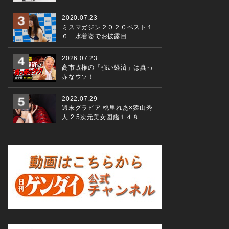
2020.07.23
ミスマガジン２０２０ベスト１
６ 水着姿でお披露目
2026.07.23
高市政権の「強い経済」は真っ
赤なウソ！
2022.07.29
週末グラビア 桃里れあ×猿山秀
人 2.5次元美女図鑑１４８
「SIXPAD HOME GYM」記念イベント （左から）松下剛 
弥、菜々緒 （撮影・中西直樹 ２０２０年１１月１９日）