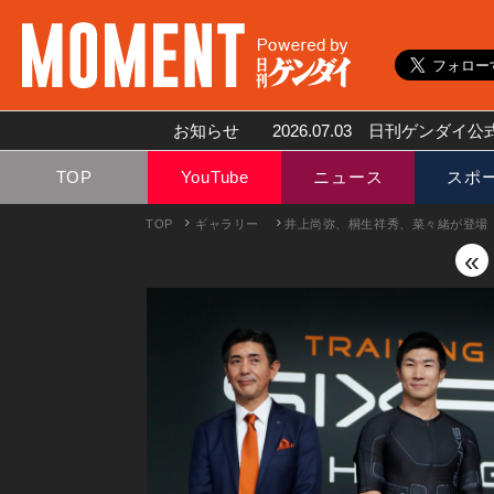
お知らせ
2026.07.03
日刊ゲンダイ公式
TOP
YouTube
ニュース
スポ
TOP
ギャラリー
井上尚弥、桐生祥秀、菜々緒が登場「SI
«