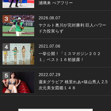
浦璃来 ぺアフリー
2026.08.07
ヤクルト奥川が完封勝利 巨人ハワー
ド力投実らず
2021.07.06
一挙公開！「ミスマガジン２０２
１」ベスト１６初披露！
2022.07.29
週末グラビア 桃里れあ×猿山秀人 2.5
次元美女図鑑１４８