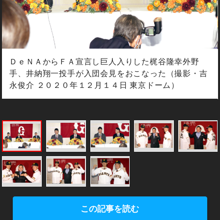
ＤｅＮＡからＦＡ宣言し巨人入りした梶谷隆幸外野
手、井納翔一投手が入団会見をおこなった（撮影・吉
永俊介 ２０２０年１２月１４日 東京ドーム）
この記事を読む