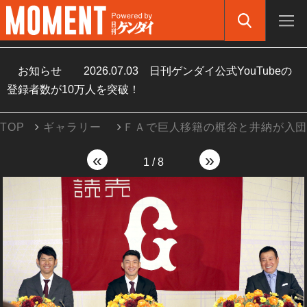
お知らせ
2026.07.03
日刊ゲンダイ公式YouTubeの
登録者数が10万人を突破！
TOP
ギャラリー
ＦＡで巨人移籍の梶谷と井納が入
«
»
1
/
8