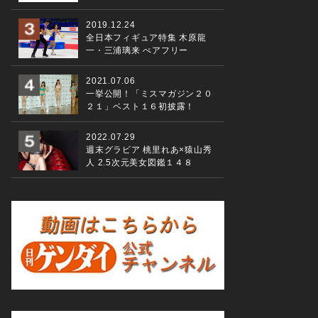
2019.12.24
全日本フィギュア特集 木原龍
一・三浦璃来 ぺアフリー
2021.07.06
一挙公開！「ミスマガジン２０
２１」ベスト１６初披露！
2022.07.29
週末グラビア 桃里れあ×猿山秀
人 2.5次元美女図鑑１４８
「２０２１年用年賀 お年玉くじ抽せん会」 に抽せん人として
（撮影・石井俊平 ２０２１年０１月１７日）