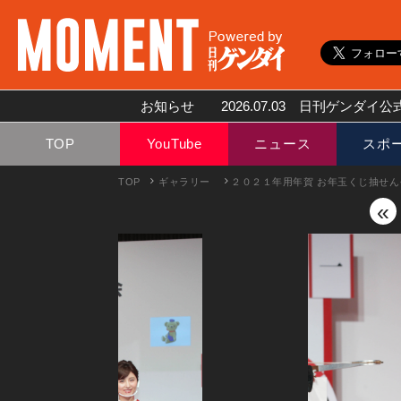
お知らせ
2026.07.03
日刊ゲンダイ公式
TOP
YouTube
ニュース
スポ
TOP
ギャラリー
２０２１年用年賀 お年玉くじ抽せん
«