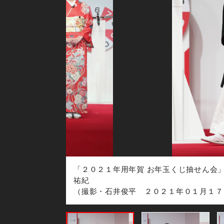
２番に決定
「２０２１年用年賀 お年玉くじ抽せん会
祐紀
（撮影・石井俊平 ２０２１年０１月１７