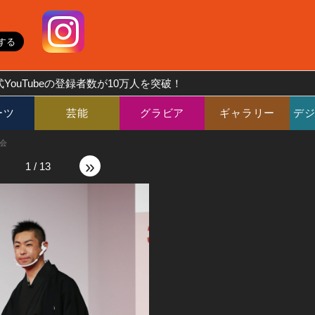
YouTubeの登録者数が10万人を突破！
ーツ
芸能
グラビア
ギャラリー
デ
会
»
1
/
13