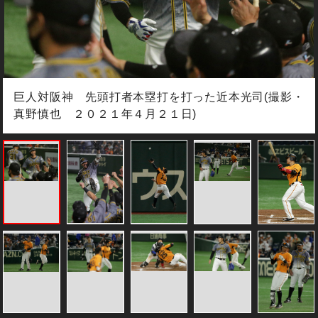
巨人対阪神 先頭打者本塁打を打った近本光司(撮影・
真野慎也 ２０２１年４月２１日)