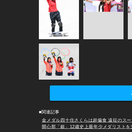
■関連記事
金メダル四十住さくらは超偏食 遠征のス
開心那「銀」12歳史上最年少メダリスト