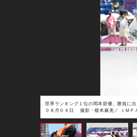
２１年０８月０４
世界ランキング１位の岡本碧優。勝負に出
０８月０４日 撮影・榎本麻美／ ＪＭＰ