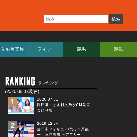
ジタル写真集
ライフ
競馬
連載
(2026.08.07現在)
2026.07.31
岡田准一と木村文乃がCM発表
会に登壇
2019.12.24
全日本フィギュア特集 木原龍
一・三浦璃来 ぺアフリー