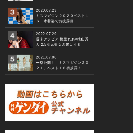
2020.07.23
ミスマガジン２０２０ベスト１
６ 水着姿でお披露目
2022.07.29
週末グラビア 桃里れあ×猿山秀
人 2.5次元美女図鑑１４８
2021.07.06
一挙公開！「ミスマガジン２０
２１」ベスト１６初披露！
世界ランキング１位の岡本碧優。勝負に出るも、着地を失敗して
０８月０４日 撮影・榎本麻美／ ＪＭＰＡ）