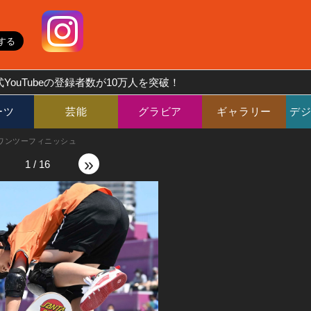
YouTubeの登録者数が10万人を突破！
ーツ
芸能
グラビア
ギャラリー
デ
ワンツーフィニッシュ
»
1
/
16