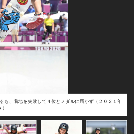
るも、着地を失敗して４位とメダルに届かず（２０２１年
Ａ）