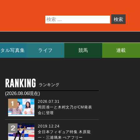
ジタル写真集
ライフ
競馬
連載
(2026.08.06現在)
2026.07.31
岡田准一と木村文乃がCM発表
会に登壇
2019.12.24
全日本フィギュア特集 木原龍
一・三浦璃来 ぺアフリー