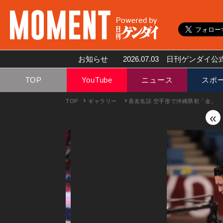
お知らせ
2026.07.03
日刊ゲンダイ公式
TOP
YouTube
ニュース
スポ
TOP
ギャラリー
喜友名諒 空手形で沖縄県初「金」
«