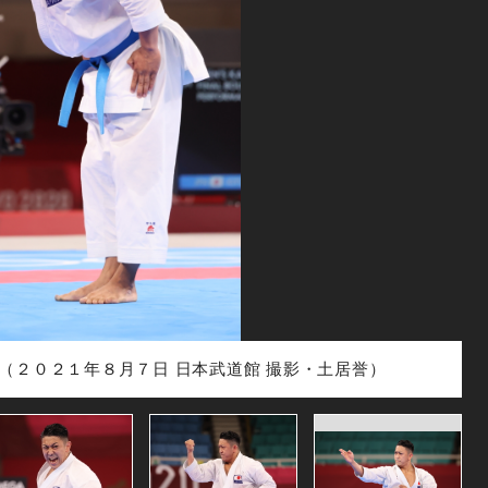
（２０２１年８月７日 日本武道館 撮影・土居誉）