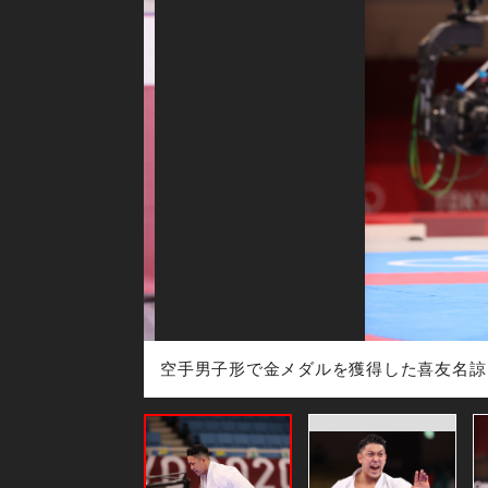
・土居誉）
空手男子形で金メダルを獲得した喜友名諒