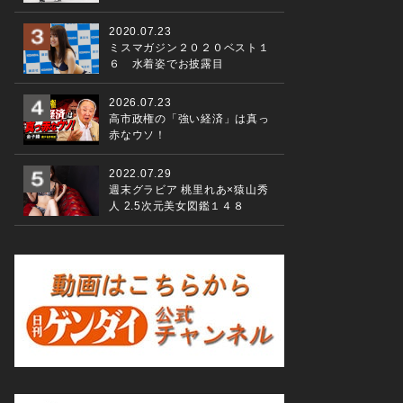
2020.07.23
ミスマガジン２０２０ベスト１
６ 水着姿でお披露目
2026.07.23
高市政権の「強い経済」は真っ
赤なウソ！
2022.07.29
週末グラビア 桃里れあ×猿山秀
人 2.5次元美女図鑑１４８
空手男子形で金メダルを獲得した喜友名諒（２０２１年８月７日