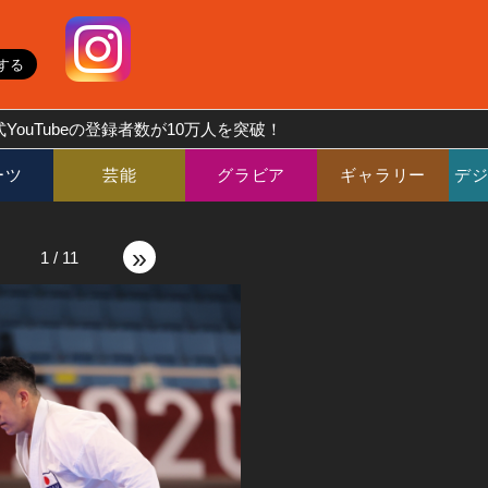
YouTubeの登録者数が10万人を突破！
ーツ
芸能
グラビア
ギャラリー
デ
»
1
/
11