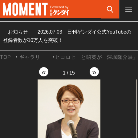
お知らせ
2026.07.03
日刊ゲンダイ公式YouTubeの
登録者数が10万人を突破！
TOP
ギャラリー
ヒコロヒーと昭英が「深堀隆介展
«
»
1
/
15