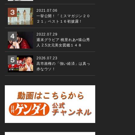
2021.07.06
一挙公開！「ミスマガジン２０
２１」ベスト１６初披露！
2022.07.29
週末グラビア 桃里れあ×猿山秀
人 2.5次元美女図鑑１４８
2026.07.23
高市政権の「強い経済」は真っ
赤なウソ！
天皇陛下をお迎えして第２０８回通常国会の開会式がおこなわれ
会 撮影・小川安栄）