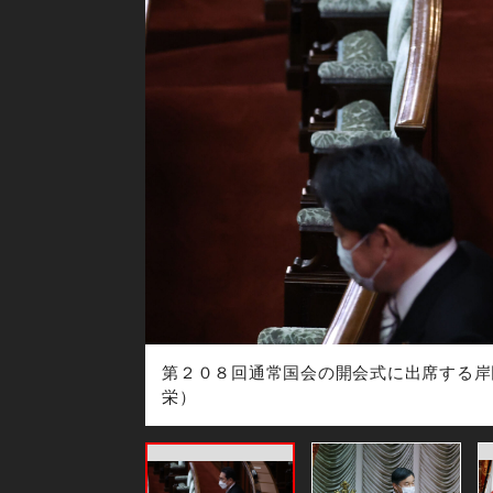
＝国会 撮影・小
第２０８回通常国会の開会式に出席する岸
栄）