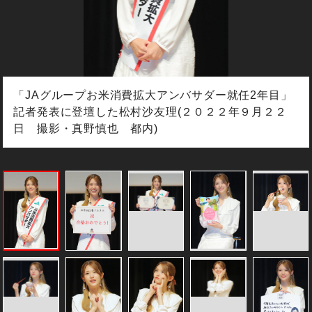
「JAグループお米消費拡大アンバサダー就任2年目」
記者発表に登壇した松村沙友理(２０２２年９月２２
日 撮影・真野慎也 都内)