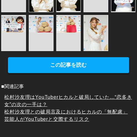
この記事を読む
■関連記事
松村沙友理はYouTuberヒカルと破局していた…“恋多き
女”の次の一手は？
松村沙友理との破局言及におけるヒカルの「無配慮」
芸能人がYouTuberと交際するリスク