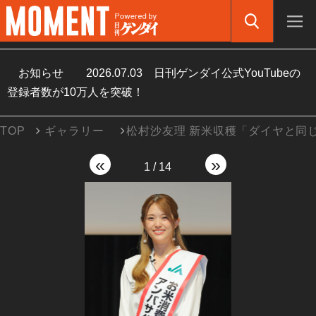
お知らせ
2026.07.03
日刊ゲンダイ公式YouTubeの
登録者数が10万人を突破！
TOP
ギャラリー
松村沙友理 新米収穫「ダイヤと同
«
»
1
/
14