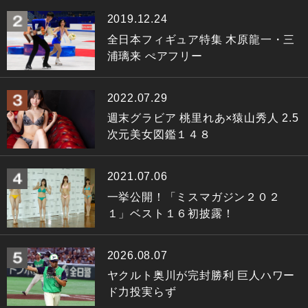
2019.12.24
全日本フィギュア特集 木原龍一・三
浦璃来 ぺアフリー
2022.07.29
週末グラビア 桃里れあ×猿山秀人 2.5
次元美女図鑑１４８
2021.07.06
一挙公開！「ミスマガジン２０２
１」ベスト１６初披露！
2026.08.07
ヤクルト奥川が完封勝利 巨人ハワー
ド力投実らず