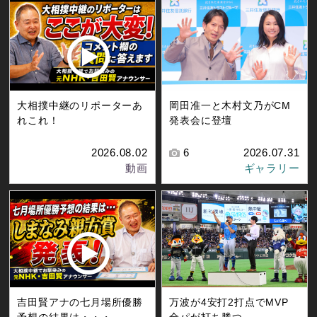
大相撲中継のリポーターあ
岡田准一と木村文乃がCM
れこれ！
発表会に登壇
2026.08.02
6
2026.07.31
動画
ギャラリー
吉田賢アナの七月場所優勝
万波が4安打2打点でMVP
予想の結果は・・・
全パが打ち勝つ