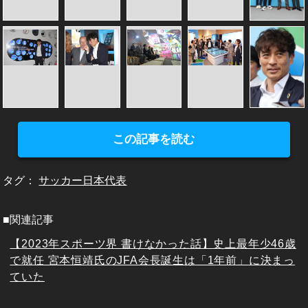
この記事を読む
タグ：
サッカー日本代表
■関連記事
【2023年スポーツ界 書けなかった話】史上最年少46歳
で就任 宮本恒靖氏のJFA会長誕生は「1年前」に決まっ
ていた