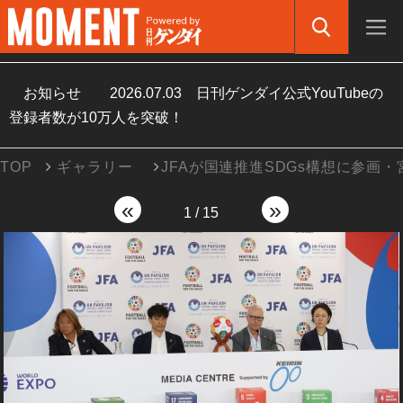
お知らせ
2026.07.03
日刊ゲンダイ公式YouTubeの
登録者数が10万人を突破！
TOP
ギャラリー
JFAが国連推進SDGs構想に参画
«
»
1
/
15