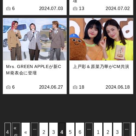
壇
6
2024.07.03
13
2024.07.02
Mrs. GREEN APPLEが新C
上戸彩＆原菜乃華がCM共演
M発表会に登壇
6
2024.06.27
18
2024.06.18
«
...
...
...
4
«
2
3
4
5
6
1
2
3