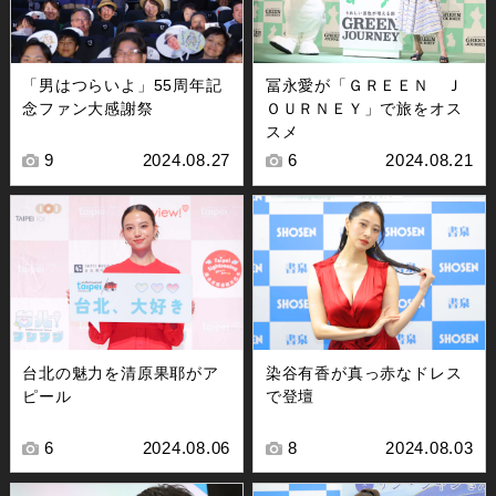
「男はつらいよ」55周年記
冨永愛が「ＧＲＥＥＮ Ｊ
念ファン大感謝祭
ＯＵＲＮＥＹ」で旅をオス
スメ
9
2024.08.27
6
2024.08.21
台北の魅力を清原果耶がア
染谷有香が真っ赤なドレス
ピール
で登壇
6
2024.08.06
8
2024.08.03