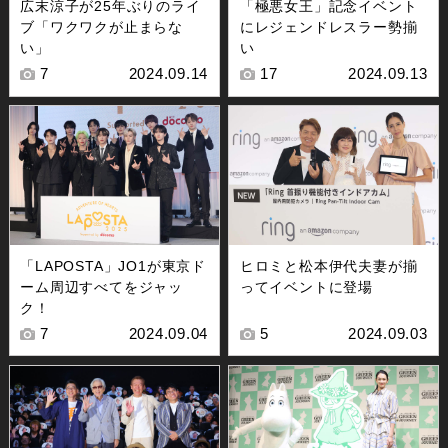
広末涼子が25年ぶりのライ
「極悪女王」記念イベント
ブ「ワクワクが止まらな
にレジェンドレスラー勢揃
い」
い
7
2024.09.14
17
2024.09.13
「LAPOSTA」JO1が東京ド
ヒロミと松本伊代夫妻が揃
ーム周辺すべてをジャッ
ってイベントに登場
ク！
7
2024.09.04
5
2024.09.03