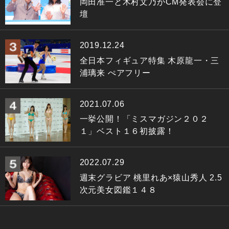
岡田准一と木村文乃がCM発表会に登
壇
2019.12.24
全日本フィギュア特集 木原龍一・三
浦璃来 ぺアフリー
2021.07.06
一挙公開！「ミスマガジン２０２
１」ベスト１６初披露！
2022.07.29
週末グラビア 桃里れあ×猿山秀人 2.5
次元美女図鑑１４８