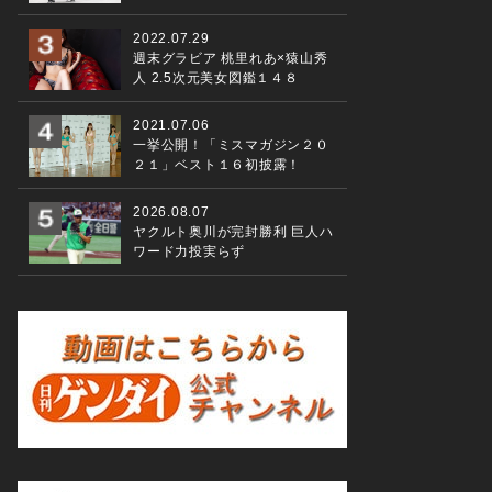
2022.07.29
週末グラビア 桃里れあ×猿山秀
人 2.5次元美女図鑑１４８
2021.07.06
一挙公開！「ミスマガジン２０
２１」ベスト１６初披露！
2026.08.07
ヤクルト奥川が完封勝利 巨人ハ
ワード力投実らず