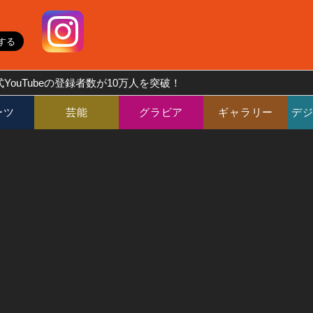
YouTubeの登録者数が10万人を突破！
ーツ
芸能
グラビア
ギャラリー
デ