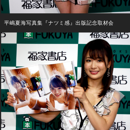
平嶋夏海写真集『ナツミ感』出版記念取材会