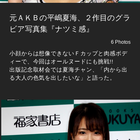
元ＡＫＢの平嶋夏海、２作目のグラ
ビア写真集『ナツミ感』
6 Photos
小顔からは想像できないＦカップと肉感ボデ
ィーで、今回はオールヌードにも挑戦!!
出版記念取材会では夏海チャン、「内から出
る大人の色気を出したいな」と語った。