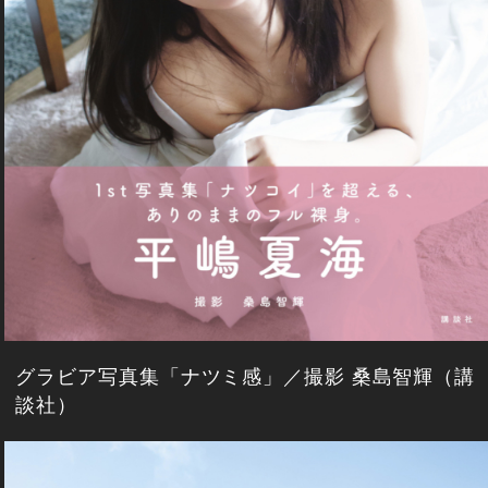
グラビア写真集「ナツミ感」／撮影 桑島智輝（講
談社）