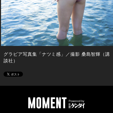
グラビア写真集「ナツミ感」／撮影 桑島智輝（講
談社）