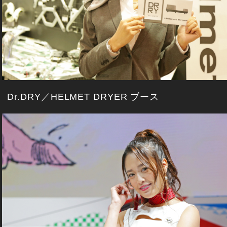
Dr.DRY／HELMET DRYER ブース