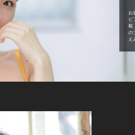
お
ビ
載
の
え