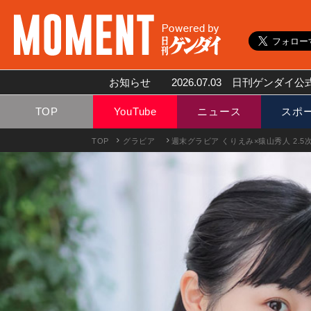
お知らせ
2026.07.03
日刊ゲンダイ公式
TOP
YouTube
ニュース
スポ
TOP
グラビア
週末グラビア くりえみ×猿山秀人 2.