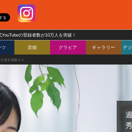
YouTubeの登録者数が10万人を突破！
ーツ
芸能
グラビア
ギャラリー
デ
5次元美女図鑑６５
秀