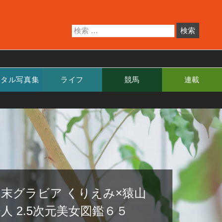
ジタル写真集
ライフ
競馬
連載
週末グラビア くりえみ×猿山
人 2.5次元美女図鑑６５