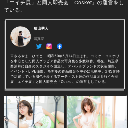
「エイチ展」と同人即売会「Cosket」の運営をし
ている。
猿山秀人
写真家
▽さるやま・ひでと 昭和60年5月14日生まれ。コミケ・コスホリ
を中心とした同人グラビア作品の写真集を多数制作。現在、埼玉県
西浦和に自身のスタジオを設立し、アパレルブランドの衣装撮影、
イベント・LIVE撮影、モデルの作品撮影を中心に活動中。SNS界隈
で活躍している肌色を愛するアーティスト達の作品展示を行う合意
展「エイチ展」と同人即売会「Cosket」の運営をしている。