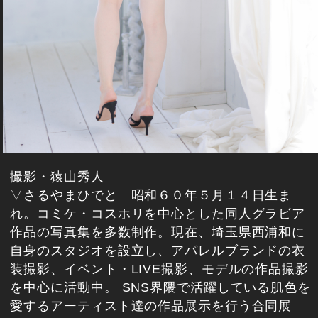
撮影・猿山秀人
▽さるやまひでと 昭和６０年５月１４日生ま
れ。コミケ・コスホリを中心とした同人グラビア
作品の写真集を多数制作。現在、埼玉県西浦和に
自身のスタジオを設立し、アパレルブランドの衣
装撮影、イベント・LIVE撮影、モデルの作品撮影
を中心に活動中。 SNS界隈で活躍している肌色を
愛するアーティスト達の作品展示を行う合同展