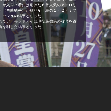
）が入り３着には逃げた６番人気のアエロリ
ト（戸崎騎手）が粘りＧⅠ馬の１・２・３フ
ニッシュの結果となった。
れでアーモンドアイは現役最強馬の称号を得
盾を制した結果となった。