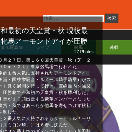
令和最初の天皇賞・秋 現役最
強牝馬アーモンドアイが圧勝
ジタル写真集
ライフ
競馬
連載
27 Photos
０月２７日、第１６０回天皇賞・秋（芝・２
００ｍ・ＧⅠ）東京競馬場で行われた。
倒的１番人気に支持されたアーモンドアイ
美浦・国枝栄厩舎・ルメール騎手騎乗）がス
ート良く展開を持って行き、直線最内を強襲
、圧勝劇で令和初の天皇賞・秋を勝利した。
Ⅰ馬が１０頭出走する豪華メンバーとなった
皇賞・秋ではあったが他馬を寄せつけず秋初
を制した。
た２番人気に支持されるもサートゥルナーリ
（スミヨン騎手）は６着に沈んだ。
着には３番人気のダノンプレミアム（川田騎