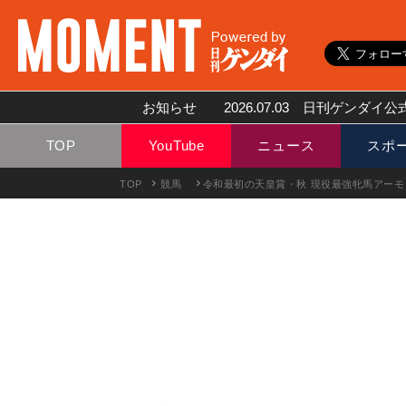
お知らせ
2026.07.03
日刊ゲンダイ公式
TOP
YouTube
ニュース
スポ
TOP
競馬
令和最初の天皇賞・秋 現役最強牝馬アー