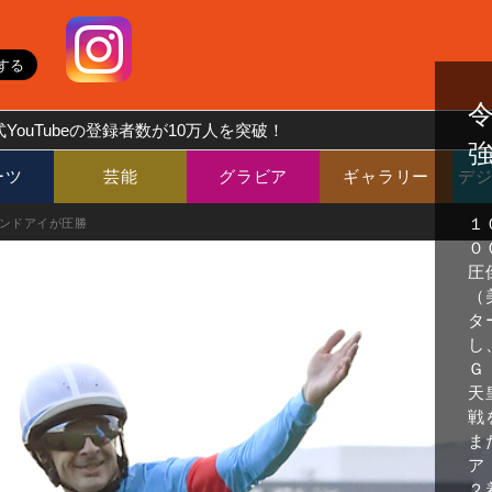
YouTubeの登録者数が10万人を突破！
ーツ
芸能
グラビア
ギャラリー
デ
１
モンドアイが圧勝
０
圧
（
タ
し
Ｇ
天
戦
ま
ア
２