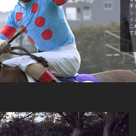
手
ッ
ィ
こ
て