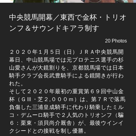
中央競馬開幕／東西で金杯・トリオ
ンフ＆サウンドキアラ制す
20 Photos
２０２０年１月５日（日）ＪＲＡ中央競馬開
幕日、中山競馬場では元プロテニス選手の杉
山愛さんが大鏡割りを、京都競馬場では日本
騎手クラブ会長武豊騎手による鏡開きが行わ
れた。
そして２０２０年最初の重賞第６９回中山金
杯（ＧⅢ・芝２,０００ｍ）は、第７Ｒで落馬
負傷した三浦皇成騎手に代わり騎乗したミル
コ・デムーロ騎手で２人気のトリオンフ（騙
６：栗東・須貝尚介厩舎）が、最後ウインイ
クシードとの接戦を制し優勝。