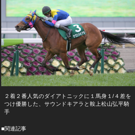
２着２番人気のダイアトニックに１馬身１/４差を
つけ優勝した、サウンドキアラと鞍上松山弘平騎
手
■関連記事