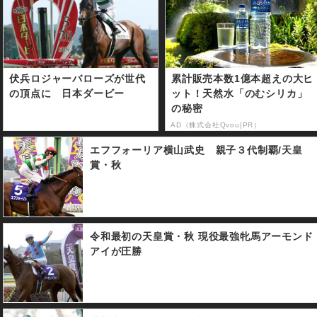
通算1300勝を達成した。
伏兵ロジャーバローズが世代
累計販売本数1億本超えの大ヒ
の頂点に 日本ダービー
ット！天然水「のむシリカ」
の秘密
AD（株式会社Qvou|PR）
エフフォーリア横山武史 親子３代制覇/天皇
賞・秋
令和最初の天皇賞・秋 現役最強牝馬アーモンド
アイが圧勝