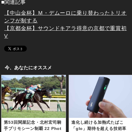
■関連記事
【中山金杯】Ｍ・デムーロに乗り替わったトリオ
ンフが制する
【京都金杯】サウンドキアラ得意の京都で重賞初
V
今、あなたにオススメ
第53回関屋記念・北村宏司騎
進化し続ける加熱式たばこ
手プリモシーン制覇 22 Phot
「glo」期待を超える技術革