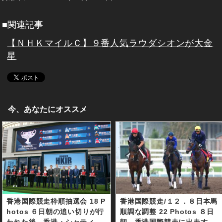
■関連記事
【ＮＨＫマイルＣ】９番人気ラウダシオンが大金
星
今、あなたにオススメ
香港国際競走枠順抽選会 18 P
香港国際競走/１２．８日本馬
hotos ６日朝の追い切りが行
順調な調整 22 Photos ８日