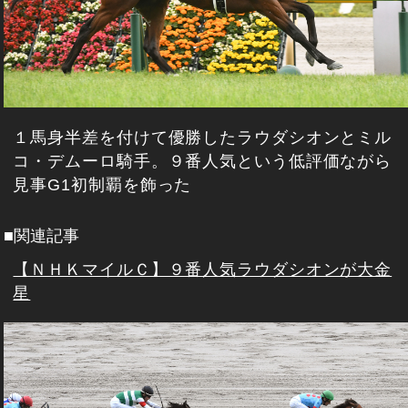
１馬身半差を付けて優勝したラウダシオンとミル
コ・デムーロ騎手。９番人気という低評価ながら
見事G1初制覇を飾った
■関連記事
【ＮＨＫマイルＣ】９番人気ラウダシオンが大金
星