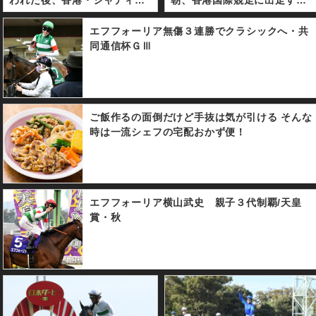
われた後、香港・シャティン
朝、香港国際競走に出走する
競馬場パドックにて香港国際
日本馬は、クロコスミアを除
競走４レースの枠順抽選会が
く８頭が馬場入りし、オール
エフフォーリア無傷３連勝でクラシックへ・共
行われた。 主だったところで
ウェザーコースで調整を行っ
同通信杯ＧⅢ
は、香港ヴァーズのクロコス
た。
ミアは絶好の１番枠を、香港
マイルのモズアスコットが２
番枠を引き当てた。また香港
ご飯作るの面倒だけど手抜は気が引ける そんな
スプリントのファインニード
時は一流シェフの宅配おかず便！
ルは大外の１２番枠からの発
走となった。
エフフォーリア横山武史 親子３代制覇/天皇
賞・秋