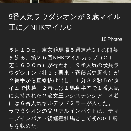
9番人気ラウダシオンが３歳マイル
王に／NHKマイルC
18 Photos
５月１０日、東京競馬場５週連続GⅠの開幕
を飾る、第２５回NHKマイルカップ（GⅠ：
芝１６００ｍ）が行われ、９番人気の伏兵ラ
ウダシオン（牡３：栗東・斉藤崇史厩舎）が
２番手から直線抜け出し、１分３２秒５のタ
イムで快勝。２着には１馬身半差で１番人気
に支持された２歳女王レシステンシア、３着
には６番人気ギルデッドミラーが入った。
ラウダシオンの父リアルインパクトは、ディ
ープインパクト後継種牡馬として初のGⅠ勝
ちを収めた。