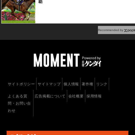
覇
騎手は9Rで13番アルーシャ（藤沢和雄騎手）で
JRA通算1300勝を達成した。
Recommended by
サイトポリシー
サイトマップ
個人情報
著作権
リンク
よくある質
広告掲載について
会社概要
採用情報
問・お問い合
わせ