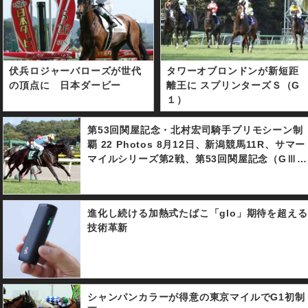
伏兵ロジャーバローズが世代
タワーオブロンドンが新短距
の頂点に 日本ダービー
離王に スプリンターズＳ（G
１）
第53回関屋記念・北村宏司騎手プリモシーン制
覇 22 Photos 8月12日、新潟競馬11R、サマー
マイルシリーズ第2戦、第53回関屋記念（GⅢ・
芝1600m・3歳以上オープン）は1番人気12番プ
リモシーン（北村宏司騎手・木村哲也調教師）
が制した。レースは中団追走から直線に入ると
進化し続ける加熱式たばこ「glo」期待を超える
馬場の真ん中を北村宏司騎手のムチに反応良く
技術革新
伸びて、外から追走してきた5番人気10番のミ
コ・デムーロ騎手騎乗のワントゥワンをクビ差
抑えてゴールイン。3着は4番3番人気エイシン
ィンクル（和田竜二騎手）が入り、2番人気に支
持された6番リライアブルエース（戸崎圭太騎
シャンパンカラーが得意の東京マイルでG1初制
手）は見せ場無く6着惨敗だった。 なお北村宏