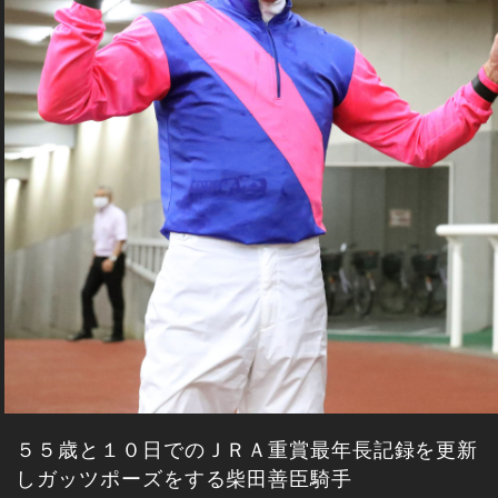
５５歳と１０日でのＪＲＡ重賞最年長記録を更新
しガッツポーズをする柴田善臣騎手