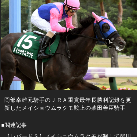
岡部幸雄元騎手のＪＲＡ重賞最年長勝利記録を更
新したメイショウムラクモ鞍上の柴田善臣騎手
■関連記事
【レパードＳ】メイショウムラクモが制して柴田