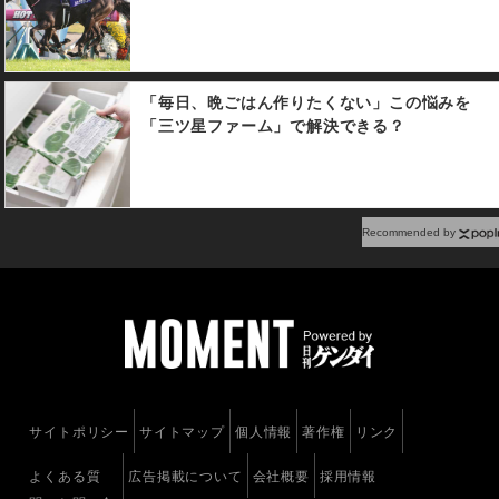
走してきた5番人気10番のミ
ルコ・デムーロ騎手騎乗のワ
ントゥワンをクビ差抑えてゴ
ールイン。3着は4番3番人気
「毎日、晩ごはん作りたくない」この悩みを
エイシンティンクル（和田竜
「三ツ星ファーム」で解決できる？
二騎手）が入り、2番人気に支
持された6番リライアブルエー
ス（戸崎圭太騎手）は見せ場
無く6着惨敗だった。 なお北
村宏司騎手は9Rで13番アルー
Recommended by
シャ（藤沢和雄騎手）でJRA
通算1300勝を達成した。
サイトポリシー
サイトマップ
個人情報
著作権
リンク
よくある質
広告掲載について
会社概要
採用情報