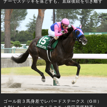
ナーでステッキを落とすも、直線後続を引き離す
ゴール前３馬身差でレパードステークス（GⅢ）