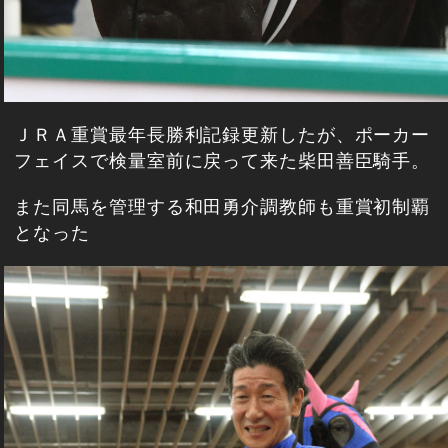
ＪＲＡ重賞最年長勝利記録更新したが、ポーカー
フェイスで検量室前に戻って来た柴田善臣騎手。
また同馬を管理する和田勇介調教師も重賞初制覇
となった