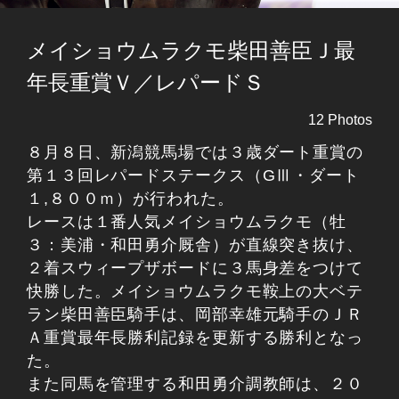
メイショウムラクモ柴田善臣Ｊ最
年長重賞Ｖ／レパードＳ
12 Photos
８月８日、新潟競馬場では３歳ダート重賞の
第１３回レパードステークス（GⅢ・ダート
１,８００ｍ）が行われた。
レースは１番人気メイショウムラクモ（牡
３：美浦・和田勇介厩舎）が直線突き抜け、
２着スウィープザボードに３馬身差をつけて
快勝した。メイショウムラクモ鞍上の大ベテ
ラン柴田善臣騎手は、岡部幸雄元騎手のＪＲ
Ａ重賞最年長勝利記録を更新する勝利となっ
た。
また同馬を管理する和田勇介調教師は、２０