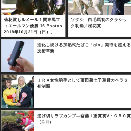
菊花賞もルメール！関東馬フ
ソダシ 白毛馬初のクラシッ
ィエールマン優勝 16 Photos
ク制覇／桜花賞
2018年10月21日（日）、３
歳牡馬クラシックの三冠目、
第79回菊花賞（G１）が京都
進化し続ける加熱式たばこ「glo」期待を超える
競馬場で行われ、C・ルメー
技術革新
ル騎乗で７番人気のフィエー
ルマン（牡３：美浦・手塚貴
久厩舎）が、直線先に抜け出
したM・デムーロ騎手騎乗の
ＪＲＡ女性騎手として藤田菜七子重賞カペラＳ
２番人気エタリオウと最後馬
初制覇
体があう接戦となったが、僅
かハナ差での勝利となった。
デビュー４戦目での菊花賞制
覇は史上最少キャリア。また
関東馬の制覇は2001年のマン
逃げ切りラブカンプ―斎藤Ｊ重賞初V・ＣＢＣ賞
ハッタンカフェ以来17年ぶり
（GⅢ）
であった。３着は武豊騎手騎
乗で10番人気のユーキャンス