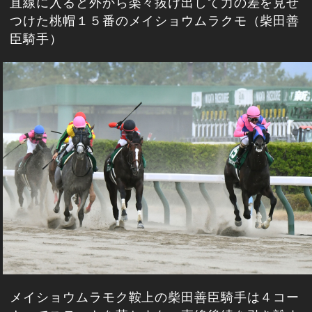
直線に入ると外から楽々抜け出して力の差を見せ
つけた桃帽１５番のメイショウムラクモ（柴田善
臣騎手）
メイショウムラモク鞍上の柴田善臣騎手は４コー