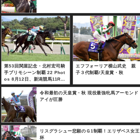
マイル。１番人気に推された
ブラストワンピースは４着に
敗れた。
第53回関屋記念・北村宏司騎
エフフォーリア横山武史 親
手プリモシーン制覇 22 Phot
子３代制覇/天皇賞・秋
os 8月12日、新潟競馬11R、
サマーマイルシリーズ第2戦、
第53回関屋記念（GⅢ・芝16
令和最初の天皇賞・秋 現役最強牝馬アーモンド
00m・3歳以上オープン）は1
アイが圧勝
番人気12番プリモシーン（北
村宏司騎手・木村哲也調教
師）が制した。レースは中団
追走から直線に入ると馬場の
リスグラシュー悲願のＧ1制覇！エリザベス女王
真ん中を北村宏司騎手のムチ
杯
に反応良く伸びて、外から追