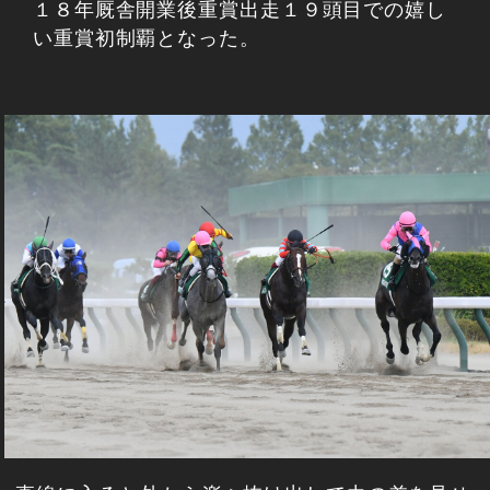
１８年厩舎開業後重賞出走１９頭目での嬉し
い重賞初制覇となった。