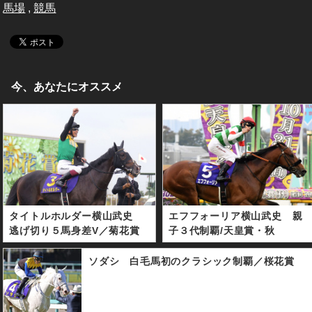
馬場
,
競馬
今、あなたにオススメ
タイトルホルダー横山武史
エフフォーリア横山武史 親
逃げ切り５馬身差V／菊花賞
子３代制覇/天皇賞・秋
ソダシ 白毛馬初のクラシック制覇／桜花賞