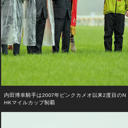
内田博幸騎手は2007年ピンクカメオ以来2度目のN
HKマイルカップ制覇