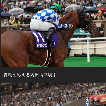
愛馬を称える内田博幸騎手