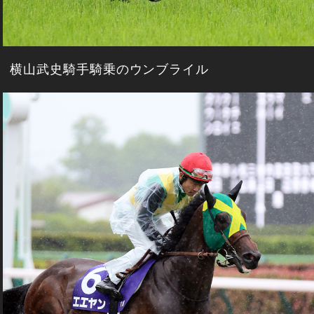
横山武史騎手騎乗のウンブライル