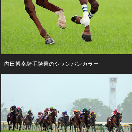
内田博幸騎手騎乗のシャンパンカラー