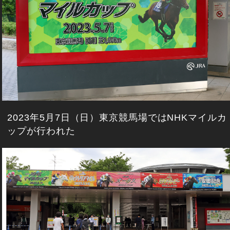
2023年5月7日（日）東京競馬場ではNHKマイルカ
ップが行われた