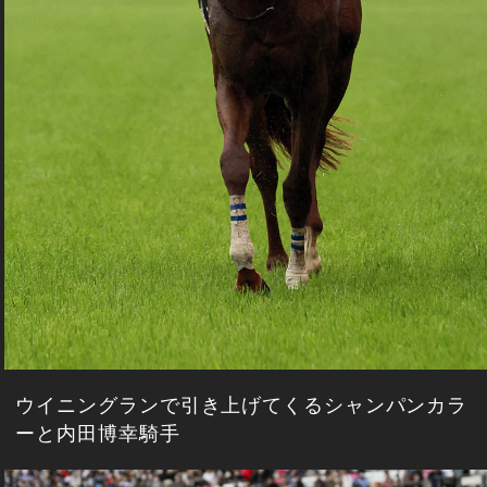
ウイニングランで引き上げてくるシャンパンカラ
ーと内田博幸騎手