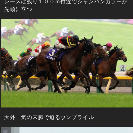
レースは残り１００ｍ付近でシャンパンカラーが
先頭に立つ
大外一気の末脚で迫るウンブライル