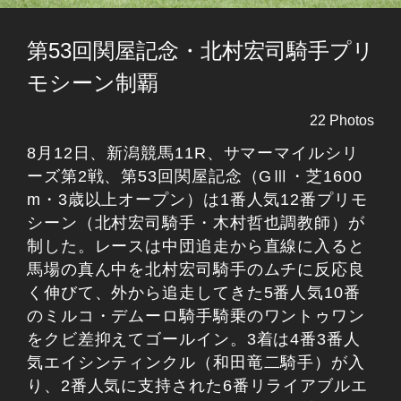
第53回関屋記念・北村宏司騎手プリ
モシーン制覇
22 Photos
8月12日、新潟競馬11R、サマーマイルシリ
ーズ第2戦、第53回関屋記念（GⅢ・芝1600
m・3歳以上オープン）は1番人気12番プリモ
シーン（北村宏司騎手・木村哲也調教師）が
制した。レースは中団追走から直線に入ると
馬場の真ん中を北村宏司騎手のムチに反応良
く伸びて、外から追走してきた5番人気10番
のミルコ・デムーロ騎手騎乗のワントゥワン
をクビ差抑えてゴールイン。3着は4番3番人
気エイシンティンクル（和田竜二騎手）が入
り、2番人気に支持された6番リライアブルエ