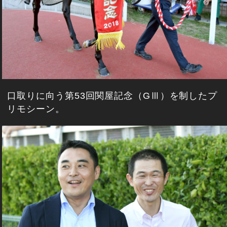
口取りに向う第53回関屋記念（GⅢ）を制したプ
リモシーン。