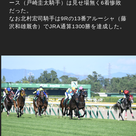
ース（戸崎圭太騎手）は見せ場無く6着惨敗
だった。
なお北村宏司騎手は9Rの13番アルーシャ（藤
沢和雄厩舎）でJRA通算1300勝を達成した。