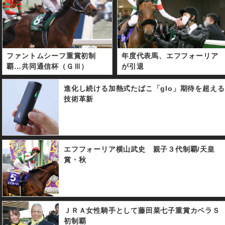
ファントムシーフ重賞初制
年度代表馬、エフフォーリア
覇…共同通信杯（ＧⅢ）
が引退
進化し続ける加熱式たばこ「glo」期待を超える
技術革新
エフフォーリア横山武史 親子３代制覇/天皇
賞・秋
ＪＲＡ女性騎手として藤田菜七子重賞カペラＳ
初制覇