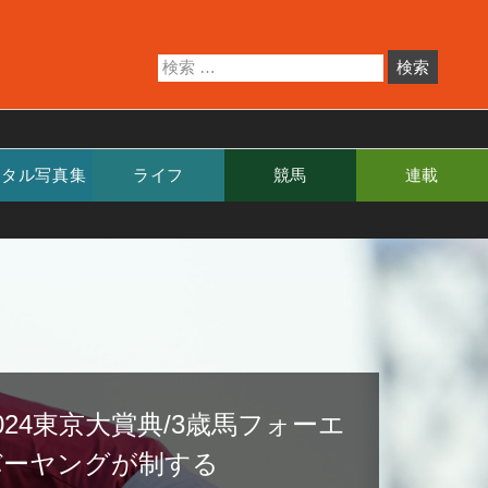
ジタル写真集
ライフ
競馬
連載
024東京大賞典/3歳馬フォーエ
バーヤングが制する