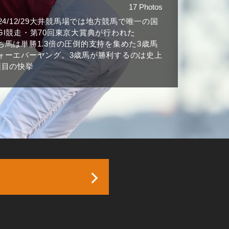
17 Photos
024/12/29大井競馬場では地方競馬で唯一の国
GI競走・第70回東京大賞典が行われた
ち馬は単勝1.3倍の圧倒的支持を集めた3歳馬
ォーエバーヤング。3歳馬が勝利するのは史上
頭目の快挙