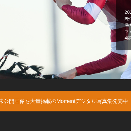
2
際
勝
フ
4
未公開画像を大量掲載のMomentデジタル写真集発売中