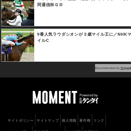
同通信杯ＧⅢ
9番人気ラウダシオンが３歳マイル王に／NHK
イルC
Recommended by
サイトポリシー
サイトマップ
個人情報
著作権
リンク