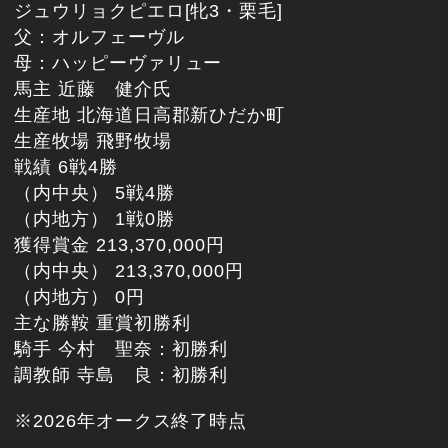
ジュウリョクピエロ[牝3・栗毛]
父：オルフェーヴル
母：ハッピーヴァリュー
馬主 近藤 健介氏
生産地 北海道日高郡新ひだか町
生産牧場 飛野牧場
戦績 6戦4勝
（内中央） 5戦4勝
（内地方） 1戦0勝
獲得賞金 213,370,000円
（内中央） 213,370,000円
（内地方） 0円
主な勝鞍 重賞初勝利
騎手 今村 聖奈：初勝利
調教師 寺島 良：初勝利
※2026年オークス終了時点