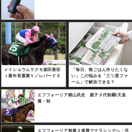
メイショウムラクモ柴田善臣
「毎日、晩ごはん作りたくな
Ｊ最年長重賞Ｖ／レパードＳ
い」この悩みを「三ツ星ファ
ーム」で解決できる？
エフフォーリア横山武史 親子３代制覇/天皇
賞・秋
エフフォーリア無傷３連勝でクラシックへ・共