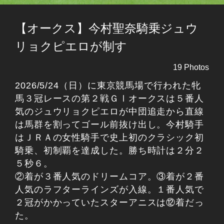
【オークス】今村聖奈騎乗ジュウ
リョクピエロが制す
19 Photos
2026/5/24（日）に東京競馬場で行われた牝
馬３冠レースの第２戦ＧⅠオークスは５番人
気のジュウリョクピエロが中団追走から直線
は馬群を割ってゴール前抜け出し。今村騎手
はＪＲＡの女性騎手で史上初のクラシック初
騎乗、初制覇を達成した。勝ち時計は２分２
５秒６。
②着が３番人気のドリームコア。③着が２番
人気のラフターラインズが入線。１番人気で
２冠がかかっていたスターアニスは⑫着だっ
た。