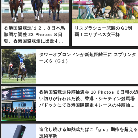
香港国際競走/１２．８日本馬
リスグラシュー悲願のＧ1制
順調な調整 22 Photos ８日
覇！エリザベス女王杯
朝、香港国際競走に出走する
日本馬は、クロコスミアを除
く８頭が馬場入りし、オール
タワーオブロンドンが新短距離王に スプリンタ
ウェザーコースで調整を行っ
ーズＳ（G１）
た。
香港国際競走枠順抽選会 18 Photos ６日朝の
い切りが行われた後、香港・シャティン競馬場
パドックにて香港国際競走４レースの枠順抽選
会が行われた。 主だったところでは、香港ヴァ
ーズのクロコスミアは絶好の１番枠を、香港マ
イルのモズアスコットが２番枠を引き当てた。
進化し続ける加熱式たばこ「glo」期待を超える
また香港スプリントのファインニードルは大外
技術革新
の１２番枠からの発走となった。