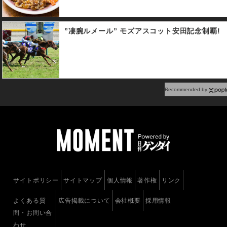
”凄腕ルメール” モズアスコット安田記念制覇!
Recommended by
サイトポリシー
サイトマップ
個人情報
著作権
リンク
よくある質
広告掲載について
会社概要
採用情報
問・お問い合
わせ