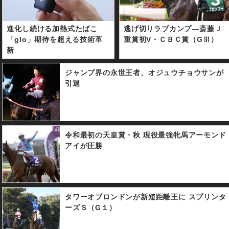
進化し続ける加熱式たばこ
逃げ切りラブカンプ―斎藤Ｊ
「glo」期待を超える技術革
重賞初V・ＣＢＣ賞（GⅢ）
新
ジャンプ界の永世王者、オジュウチョウサンが
引退
令和最初の天皇賞・秋 現役最強牝馬アーモンド
アイが圧勝
タワーオブロンドンが新短距離王に スプリンタ
ーズＳ（G１）