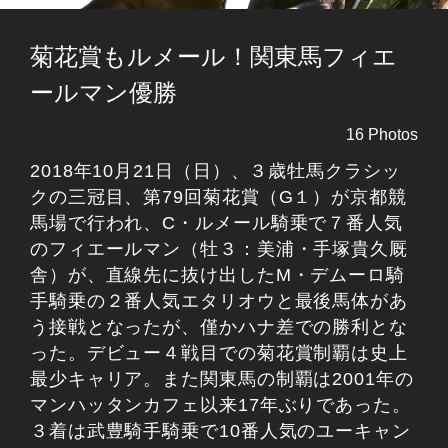
菊花賞もルメール！関東馬フィエ
ールマン優勝
16 Photos
2018年10月21日（日）、３歳牡馬クラシッ
クの三冠目、第79回菊花賞（G１）が京都競
馬場で行われ、C・ルメール騎乗で７番人気
のフィエールマン（牡３：美浦・手塚貴久厩
舎）が、直線先に抜け出したM・デムーロ騎
手騎乗の２番人気エタリオウと最後馬体があ
う接戦となったが、僅かハナ差での勝利とな
った。デビュー４戦目での菊花賞制覇は史上
最少キャリア。また関東馬の制覇は2001年の
マンハッタンカフェ以来17年ぶりであった。
３着は武豊騎手騎乗で10番人気のユーキャン