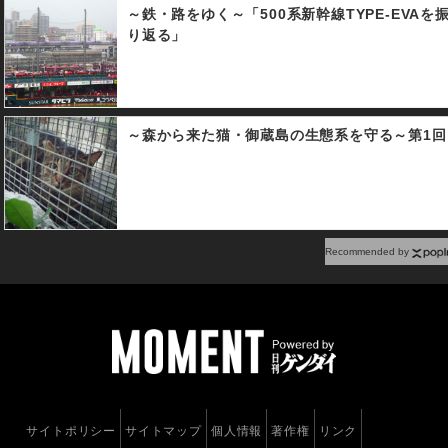
～鉄・路をゆく～「500系新幹線TYPE-EVAを
り返る」
～森から来た猫・御蔵島の生態系を守る～第1回
Recommended by
サイトポリシー
サイトマップ
個人情報
著作権
リンク