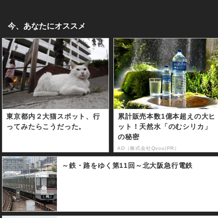
今、あなたにオススメ
東京都内２大猫スポット、行
累計販売本数1億本超えの大ヒ
ってみたらこうだった。
ット！天然水「のむシリカ」
の秘密
AD（株式会社Qvou|PR）
～鉄・路をゆく第11回～北大阪急行電鉄