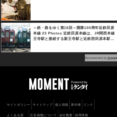
～鉄・路をゆく第16回～開業100周年近鉄田原
本線 23 Photos 近鉄田原本線は、JR関西本線
王寺駅と接続する新王寺駅と近鉄西田原本駅を
結ぶ、全長10.1ｋｍの単線電化路線。1918（大
正7）年4月26日に大和鉄道（設立時は田原本鉄
道）がJRと同じ線路幅の規格（1,067㎜）で蒸
Recommended by
気鉄道として王寺駅ー田原本駅が開業。その後
信貴生駒電鉄が大和鉄道を合併し、1964（昭和
39）年10月1日、近畿日本鉄道が信貴生駒鉄道
を合弁し、近鉄のいち路線となる。その際、田
原本駅が西田原本駅に改称され現在に至る。本
年でちょうど開業100周年を迎え、様々なイベ
トが行われた。その一環として、田原本線を走
っていた車両の塗装を復刻した列車が運行され
ている。
サイトポリシー
サイトマップ
個人情報
著作権
リンク
よくある質
広告掲載について
会社概要
採用情報