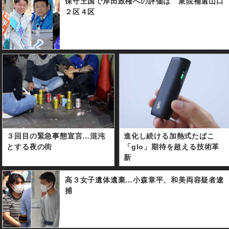
保守王国で岸田政権への評価は 衆院補選山口
２区４区
３回目の緊急事態宣言…混沌
進化し続ける加熱式たばこ
とする夜の街
「glo」期待を超える技術革
新
高３女子遺体遺棄…小森章平、和美両容疑者逮
捕