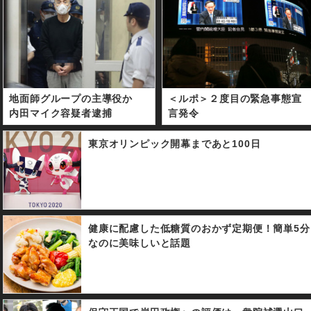
地面師グループの主導役か
＜ルポ＞２度目の緊急事態宣
内田マイク容疑者逮捕
言発令
東京オリンピック開幕まであと100日
健康に配慮した低糖質のおかず定期便！簡単5分
なのに美味しいと話題