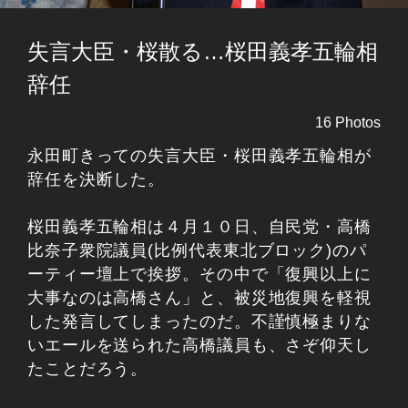
失言大臣・桜散る…桜田義孝五輪相
辞任
16 Photos
永田町きっての失言大臣・桜田義孝五輪相が
辞任を決断した。
桜田義孝五輪相は４月１０日、自民党・高橋
比奈子衆院議員(比例代表東北ブロック)のパ
ーティー壇上で挨拶。その中で「復興以上に
大事なのは高橋さん」と、被災地復興を軽視
した発言してしまったのだ。不謹慎極まりな
いエールを送られた高橋議員も、さぞ仰天し
たことだろう。