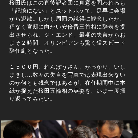
桜田氏はこの直後記者団に真意を問われるも
「記憶にない」とスットボケて、足早に会場
から退散。しかし周囲の説得に観念したか、
程なく官邸に向かい安倍晋三首相に辞表を提
出させられ、ジ・エンド。最期の失言からお
よそ２時間。オリンピアンも驚く猛スピード
辞任劇となった。
１５００円、れんぽうさん、がっかり、いし
まきし…数々の失言を写真では表現出来ない
のが何とも残念ではあるが、在任期間中に本
紙が捉えた桜田五輪相の英姿を、いま一度振
り返ってみたい。