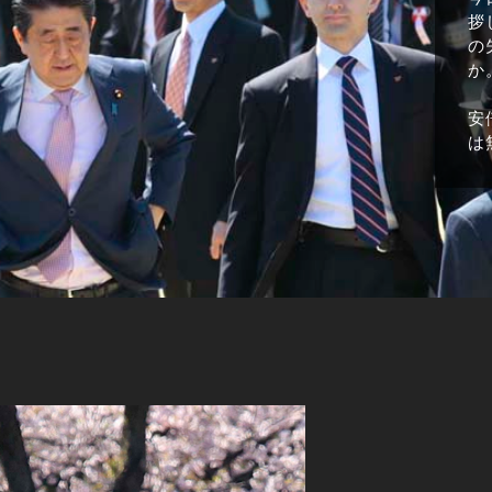
拶
の
か
安
は