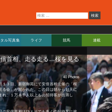
ジタル写真集
ライフ
競馬
連載
安倍首相、走る走る…桜を見る
会
40 Photos
月１３日、新宿御苑にて安倍首相主催の「桜
見る会」が開かれた。この日は朝から好天に
まれ、１万８千人以上もの招待客が出席し
。
日の安倍首相はひとりでも多くの招待客に挨