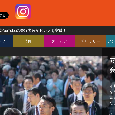
YouTubeの登録者数が10万人を突破！
ーツ
芸能
グラビア
ギャラリー
デ
４
を
恵
た
今