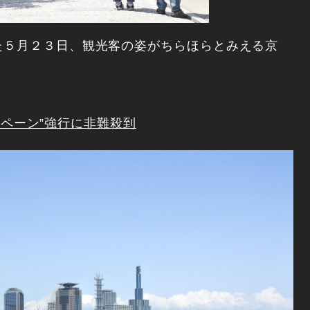
５月２３日、観光客の姿がちらほらとみえる京
ャンペーン”強行に非難殺到