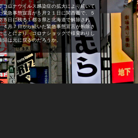
型コロナウイルス感染症の拡大により続いて
た緊急事態宣言が５月２１日に関西圏で、５
２５日に残る１都３県と北海道で解除され
。４月７日から続いた緊急事態宣言が解除さ
たことにより、コロナショックで様変わりし
生活は元に戻るのだろうか。