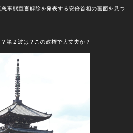
急事態宣言解除を発表する安倍首相の画面を見つ
済は？第２波は？この政権で大丈夫か？