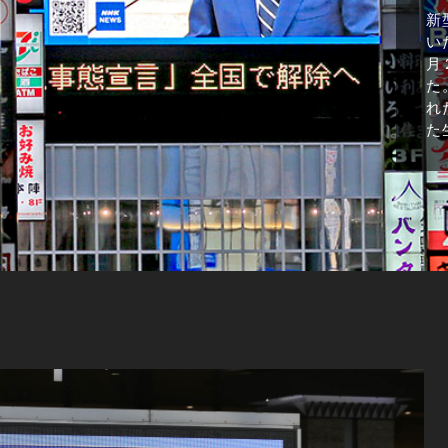
新
い
月
た
れ
た