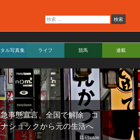
ジタル写真集
ライフ
競馬
連載
緊急事態宣言、全国で解除 コ
ロナショックから元の生活へ
11 Photos