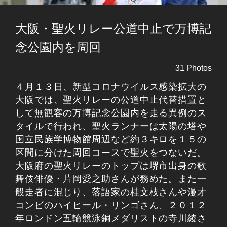
大阪・聖火リレー公道中止で万博記
念公園内を周回
31 Photos
４月１３日、新型コロナウイルス感染拡大の
大阪では、聖火リレーの公道中止代替措置と
して無観客の万博記念公園内を走る異例のス
タイルで行われ、聖火ランナーは太陽の塔や
国立民族学博物館周辺など約３キロを１５の
区間に分けた周回コースで聖火をつないだ。
大阪府の聖火リレーのトップは堺市出身の歌
舞伎俳優・片岡愛之助さんが務めた。また一
般走者に混じり、落語家の桂文枝さんや漫才
コンビのハイヒール・リンゴさん、２０１２
年ロンドン五輪競泳銅メダリストの寺川綾さ