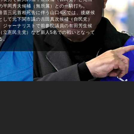
の平岡秀夫候補（無所属）との一騎打ち。
倍晋三元首相死去に伴う山口4区では、後継候
として元下関市議の吉田真次候補（自民党）
、ジャーナリストで前参院議員の有田芳生候
（立憲民主党）など新人5名での戦いとなって
る。