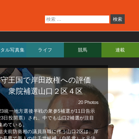
ジタル写真集
ライフ
競馬
連載
保守王国で岸田政権への評価
は 衆院補選山口２区４区
20 Photos
023統一地方選後半戦の衆参5補選が11日告示
23日投開票）され、中でも山口2補選が注目
集めている。
信夫前防衛相の議員辞職に伴う山口2区は、岸
の長男で新人の信千世候補（自民党）と元法