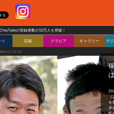
YouTubeの登録者数が10万人を突破！
ーツ
芸能
グラビア
ギャラリー
デ
補選山口２区４区
2
（
を
岸
氏