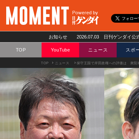
お知らせ
2026.07.03
日刊ゲンダイ公式
TOP
YouTube
ニュース
スポ
TOP
ニュース
保守王国で岸田政権への評価は 衆院