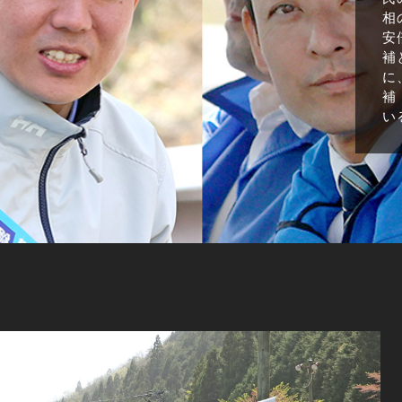
相
安
補
に
補
い