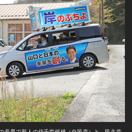
相の長男で新人の信千世候補（自民党）と、民主党