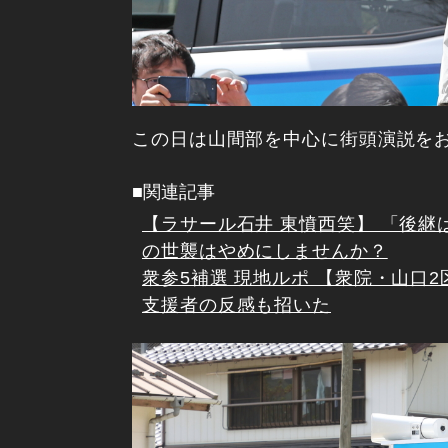
この日は山間部を中心に街頭演説を
■関連記事
【ラサール石井 東憤西笑】 「後
の世襲はやめにしませんか？
衆参5補選 現地ルポ 【衆院・山口
支援者の反感も招いた