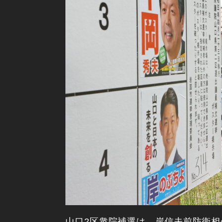
山口2区衆院補選は、岸信夫前防衛