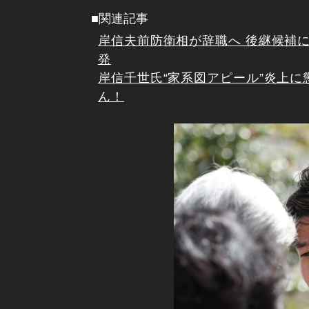
■関連記事
岸信夫前防衛相が辞職へ 後継候補
発
岸信千世氏“家系図アピール”炎上に
ん！