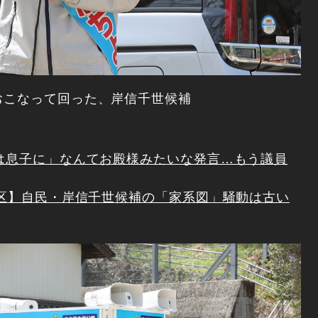
おこなって回った、岸信千世候補
継は息子に」なんてお殿様みたいな発言…もう議員
2区】自民・岸信千世候補の「家系図」騒動は古い