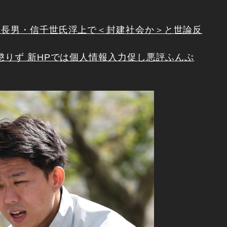
に長男・信千世氏浮上で＜封建社会か＞と世論反
懲りず 新HPでは個人情報入力促し悪評ふんぷ