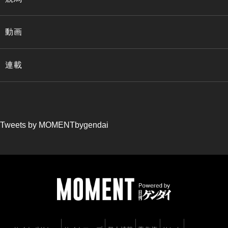
動画
連載
Tweets by MOMENTbygendai