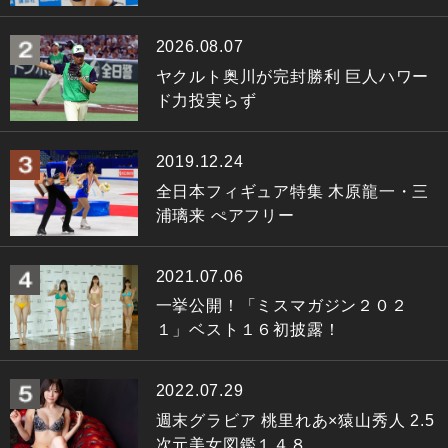
2026.08.07
ヤクルト奥川が完封勝利 巨人ハワー
ド力投実らず
2019.12.24
全日本フィギュア特集 木原龍一・三
浦璃来 ぺアフリー
2021.07.06
一挙公開！「ミスマガジン２０２
１」ベスト１６初披露！
2022.07.29
週末グラビア 桃里れあ×猿山秀人 2.5
次元美女図鑑１４８