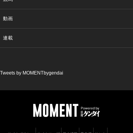
動画
連載
Tweets by MOMENTbygendai