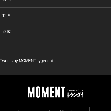
動画
連載
Tweets by MOMENTbygendai