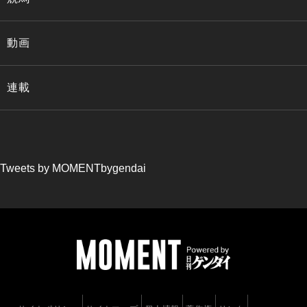
動画
連載
Tweets by MOMENTbygendai