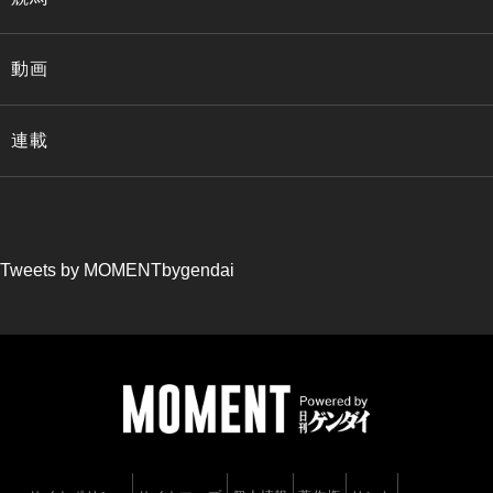
動画
連載
Tweets by MOMENTbygendai