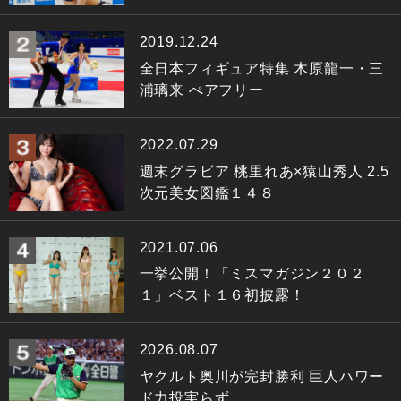
2019.12.24
全日本フィギュア特集 木原龍一・三
浦璃来 ぺアフリー
2022.07.29
週末グラビア 桃里れあ×猿山秀人 2.5
次元美女図鑑１４８
2021.07.06
一挙公開！「ミスマガジン２０２
１」ベスト１６初披露！
2026.08.07
ヤクルト奥川が完封勝利 巨人ハワー
ド力投実らず