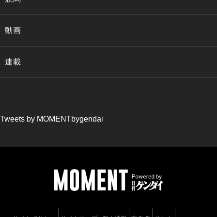
動画
連載
Tweets by MOMENTbygendai